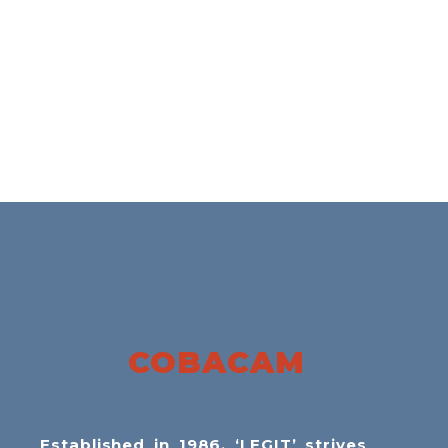
COBACAM
Established in 1986, ‘LEGIT’ strives